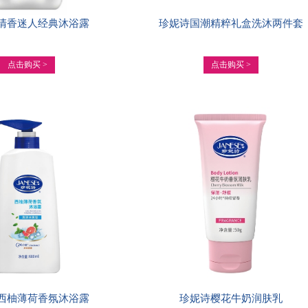
清香迷人经典沐浴露
珍妮诗国潮精粹礼盒洗沐两件套
点击购买 >
点击购买 >
西柚薄荷香氛沐浴露
珍妮诗樱花牛奶润肤乳