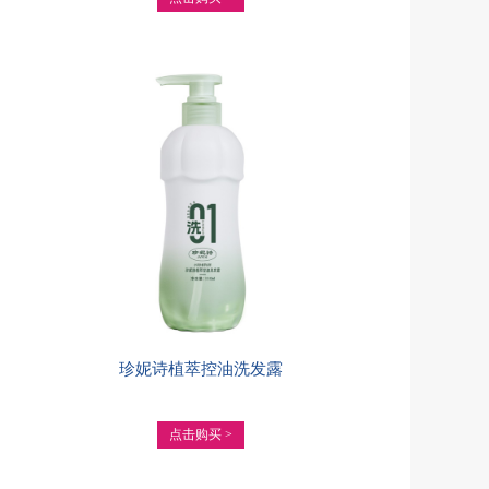
珍妮诗植萃控油洗发露
点击购买 >