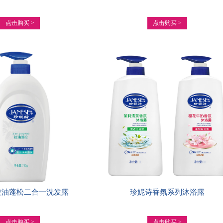
点击购买 >
点击购买 >
控油蓬松二合一洗发露
珍妮诗香氛系列沐浴露
点击购买 >
点击购买 >