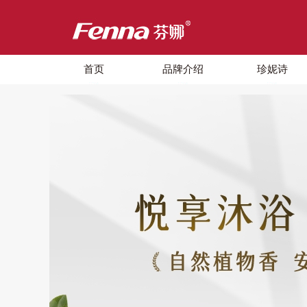
首页
品牌介绍
珍妮诗